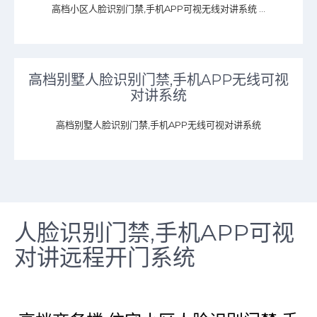
高档小区人脸识别门禁,手机APP可视无线对讲系统 ...
高档别墅人脸识别门禁,手机APP无线可视
对讲系统
高档别墅人脸识别门禁,手机APP无线可视对讲系统
人脸识别门禁,手机APP可视
对讲远程开门系统