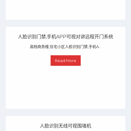
人脸识别门禁,手机APP可视对讲远程开门系统
高档商务楼,住宅小区人脸识别门禁,手机A...
Read More
人脸识别无线可视围墙机