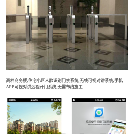
高档商务楼,住宅小区人脸识别门禁系统,无线可视对讲系统,手机
APP可视对讲远程开门系统,无需布线施工