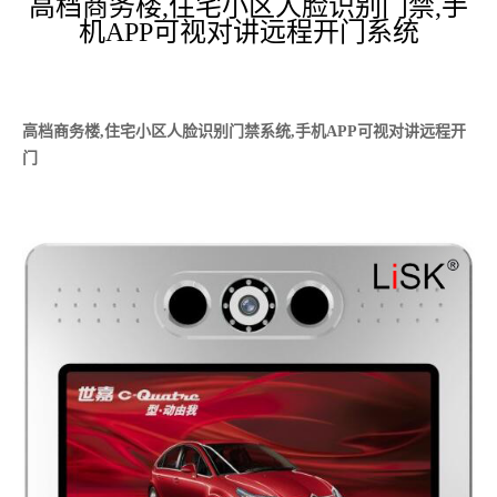
高档商务楼,住宅小区人脸识别门禁,手
机APP可视对讲远程开门系统
高档商务楼,住宅小区人脸识别门禁系统,手机APP可视对讲远程开
门